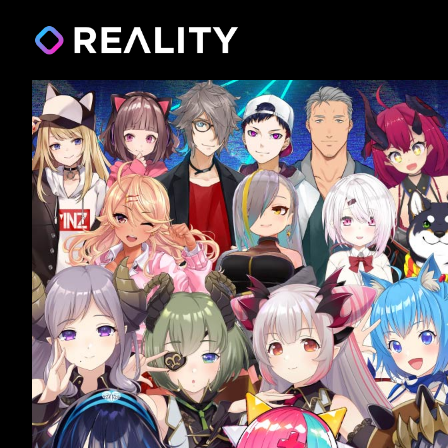
REALITY FESTIVAL 3
2019.08.12（月・祝）
-
18（日）
開催決定
presented by REALITY